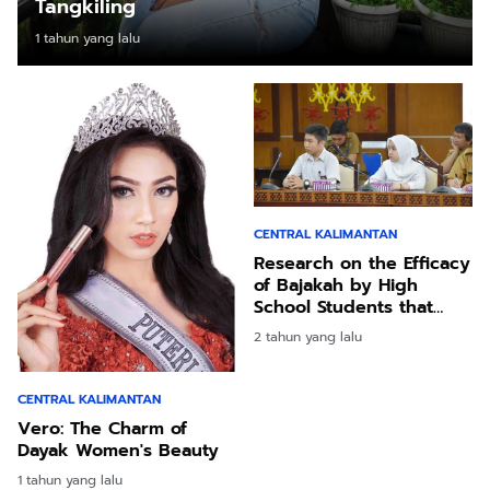
Tangkiling
1 tahun yang lalu
CENTRAL KALIMANTAN
Research on the Efficacy
of Bajakah by High
School Students that
Stirred Attention
2 tahun yang lalu
CENTRAL KALIMANTAN
Vero: The Charm of
Dayak Women's Beauty
1 tahun yang lalu