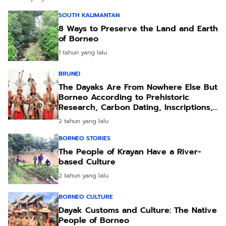
SOUTH KALIMANTAN
8 Ways to Preserve the Land and Earth
of Borneo
1 tahun yang lalu
BRUNEI
The Dayaks Are From Nowhere Else But
Borneo According to Prehistoric
Research, Carbon Dating, Inscriptions,
and Artifacts
2 tahun yang lalu
BORNEO STORIES
The People of Krayan Have a River-
based Culture
2 tahun yang lalu
BORNEO CULTURE
Dayak Customs and Culture: The Native
People of Borneo