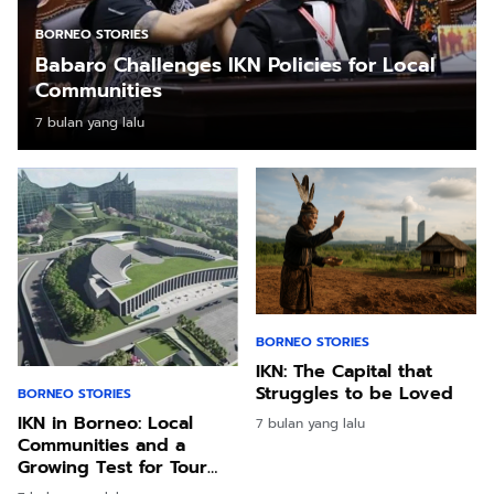
BORNEO STORIES
Babaro Challenges IKN Policies for Local
Communities
7 bulan yang lalu
BORNEO STORIES
IKN: The Capital that
Struggles to be Loved
BORNEO STORIES
IKN in Borneo: Local
7 bulan yang lalu
Communities and a
Growing Test for Tour
and Travel”