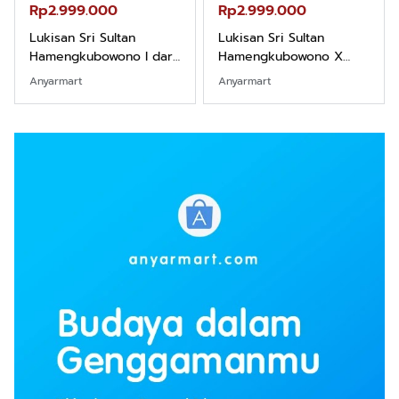
Rp2.999.000
Rp2.989.000
Lukisan Sri Sultan
Lukisan Sri Sultan
Hamengkubowono X
Hamengkubowono II dari
dari Kopi Karya Rudi
Kopi Karya Rudi Winarso
Anyarmart
Shopee
Winarso