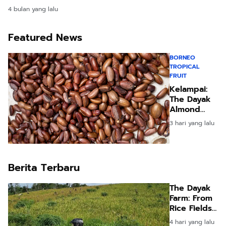
Epithets of Borneo
4 bulan yang lalu
Featured News
BORNEO
TROPICAL
FRUIT
Kelampai:
The Dayak
Almond
Hidden in
3 hari yang lalu
the
Rainforests
of Borneo
Berita Terbaru
The Dayak
Farm: From
Rice Fields
to Oil Palm
4 hari yang lalu