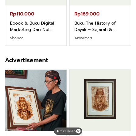
Rp165.000
Rp125.000
Buku Filsafat Dayak
Buku Seringai Kunang-
Kajian Komprehensif
kunang Kumpulan Puisi
Atas Manusia Dayak
Wisnu Pamungkas
Shopee
Anyarmart
Advertisement
Tutup Iklan