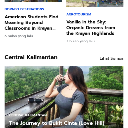
BORNEO DESTINATIONS
AGROTOURISM
American Students Find
Vanilla in the Sky:
Meaning Beyond
Organic Dreams from
Classrooms in Krayan,
the Krayan Highlands
North Kalimantan
6 bulan yang lalu
7 bulan yang lalu
Central Kalimantan
Lihat Semua
CENTRAL KALIMANTAN
The Journey to Bukit Cinta (Love Hill)