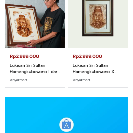
Rp2.999.000
Rp2.999.000
Lukisan Sri Sultan
Lukisan Sri Sultan
Hamengkubowono I dari
Hamengkubowono X
Kopi Karya Rudi Winarso
dari Kopi Karya Rudi
Anyarmart
Anyarmart
Winarso