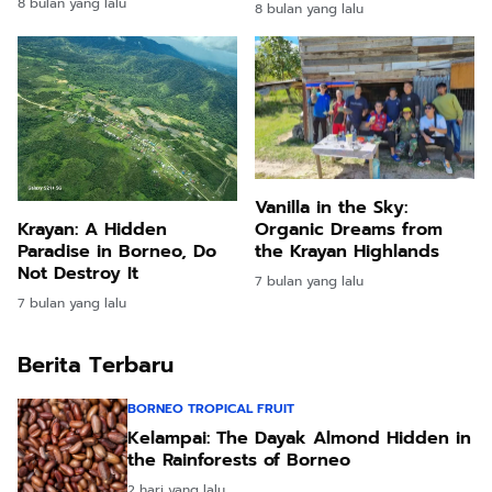
8 bulan yang lalu
8 bulan yang lalu
Vanilla in the Sky:
Krayan: A Hidden
Organic Dreams from
Paradise in Borneo, Do
the Krayan Highlands
Not Destroy It
7 bulan yang lalu
7 bulan yang lalu
Berita Terbaru
BORNEO TROPICAL FRUIT
Kelampai: The Dayak Almond Hidden in
the Rainforests of Borneo
2 hari yang lalu