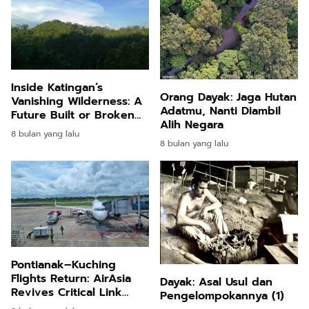
Inside Katingan’s
Orang Dayak: Jaga Hutan
Vanishing Wilderness: A
Adatmu, Nanti Diambil
Future Built or Broken
Alih Negara
by the Forest
8 bulan yang lalu
8 bulan yang lalu
Pontianak–Kuching
Flights Return: AirAsia
Dayak: Asal Usul dan
Revives Critical Link
Pengelompokannya (1)
After Five Years