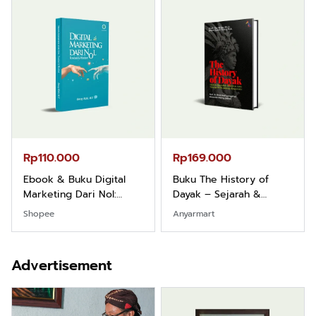
Rp110.000
Rp169.000
Ebook & Buku Digital
Buku The History of
Marketing Dari Nol:
Dayak – Sejarah &
Fondasi & Mindset untuk
Identitas Borneo Asli
Shopee
Anyarmart
Pemula
Advertisement