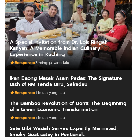
A Special Invitation from Dr. Lois Ringah
Kanyan: A Memorable Indian Culinary
Experience in Kuching
Bersponsor
3 minggu yang lalu
Ikan Baong Masak Asam Pedas: The Signature
Dish of RM Tenda Biru, Sekadau
Bersponsor
1 bulan yang lalu
The Bamboo Revolution of Bonti: The Beginning
of a Green Economic Transformation
Bersponsor
1 bulan yang lalu
Sate Bibi Wasiah Serves Expertly Marinated,
Smoky Goat satay in Pontianak.