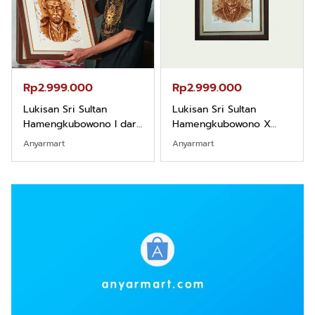
Rp2.999.000
Rp2.999.000
Lukisan Sri Sultan
Lukisan Sri Sultan
Hamengkubowono I dari
Hamengkubowono X
Kopi Karya Rudi Winarso
dari Kopi Karya Rudi
Anyarmart
Anyarmart
Winarso