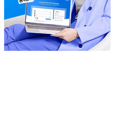
Networking
Sawit Asia
Sastra Dayak
Nombor Dua
IKN Time