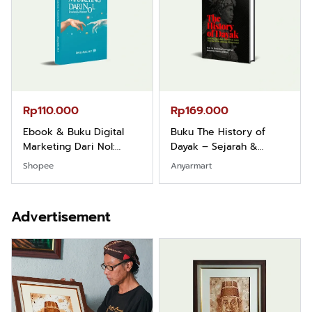
Rp110.000
Rp169.000
Ebook & Buku Digital
Buku The History of
Marketing Dari Nol:
Dayak – Sejarah &
Fondasi & Mindset untuk
Identitas Borneo Asli
Shopee
Anyarmart
Pemula
Advertisement