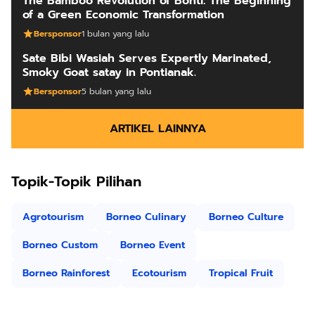
The Bamboo Revolution of Bonti: The Beginning
of a Green Economic Transformation
Bersponsor
1 bulan yang lalu
Sate Bibi Wasiah Serves Expertly Marinated,
Smoky Goat satay in Pontianak.
Bersponsor
5 bulan yang lalu
ARTIKEL LAINNYA
Topik-Topik Pilihan
Agrotourism
Borneo Culinary
Borneo Culture
Borneo Custom
Borneo Event
Borneo Rainforest
Ecotourism
Tropical Fruit