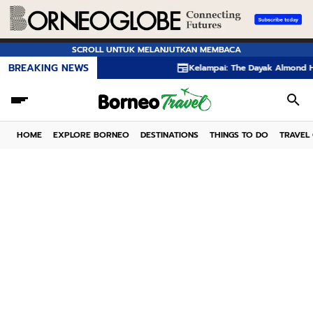
SCROLL UNTUK MELANJUTKAN MEMBACA
BREAKING NEWS
Kelampai: The Dayak Almond Hidden in th
HOME
EXPLORE BORNEO
DESTINATIONS
THINGS TO DO
TRAVEL 