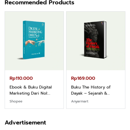
Recommended Products
Rp110.000
Rp169.000
Ebook & Buku Digital
Buku The History of
Marketing Dari Nol:
Dayak – Sejarah &
Fondasi & Mindset untuk
Identitas Borneo Asli
Shopee
Anyarmart
Pemula
Advertisement