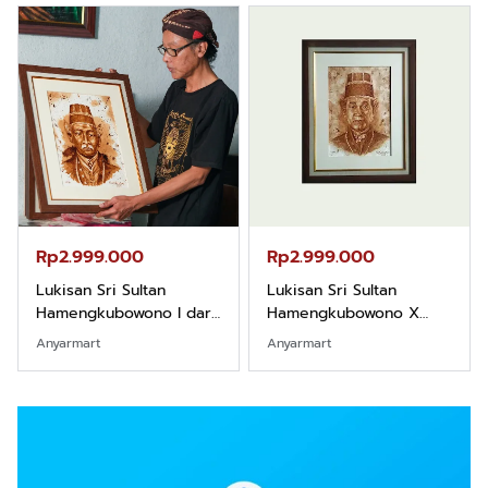
Rp2.999.000
Rp2.999.000
Lukisan Sri Sultan
Lukisan Sri Sultan
Hamengkubowono I dari
Hamengkubowono X
Kopi Karya Rudi Winarso
dari Kopi Karya Rudi
Anyarmart
Anyarmart
Winarso