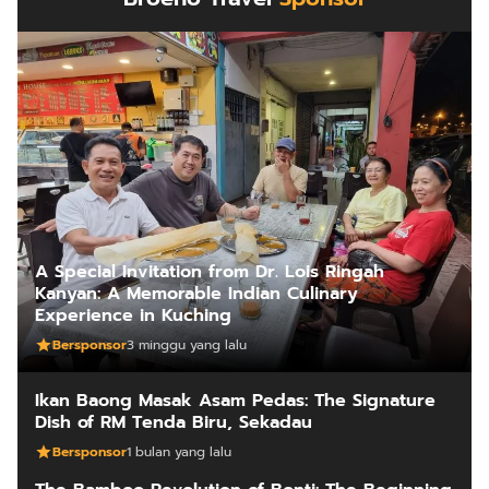
A Special Invitation from Dr. Lois Ringah
Kanyan: A Memorable Indian Culinary
Experience in Kuching
Bersponsor
3 minggu yang lalu
Ikan Baong Masak Asam Pedas: The Signature
Dish of RM Tenda Biru, Sekadau
Bersponsor
1 bulan yang lalu